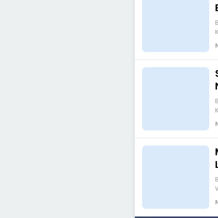
Bengk
Bengk