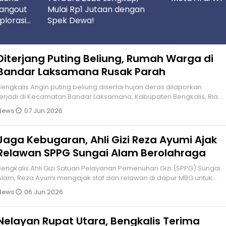
Hangout
Mulai Rp1 Jutaan dengan
plorasi
Spek Dewa!
epan
Diterjang Puting Beliung, Rumah Warga di
Bandar Laksamana Rusak Parah
alis Angin puting beliung disertai hujan deras dilaporkan
terjadi di Kecamatan Bandar Laksamana, Kabupaten Bengkalis, Riau,
Minggu (0
07 Jun 2026
News
Jaga Kebugaran, Ahli Gizi Reza Ayumi Ajak
Relawan SPPG Sungai Alam Berolahraga
alis Ahli Gizi Satuan Pelayanan Pemenuhan Gizi (SPPG) Sungai
Alam, Reza Ayumi mengajak staf dan relawan di dapur MBG untuk
tetap menj
06 Jun 2026
News
Nelayan Rupat Utara, Bengkalis Terima