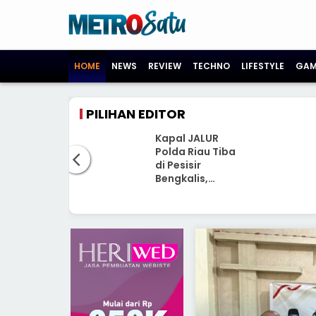
HOME
NEWS
REVIEW
TECHNO
LIFESTYLE
GAM
PILIHAN EDITOR
kan Data
Kapal JALUR
mpok 3B,
Polda Riau Tiba
 Sungai
di Pesisir
Koordinasi
Bengkalis,
ama
Hadirkan Klinik
rintahan
Terapung dan
 Kuala Alam
Bantuan Sosial