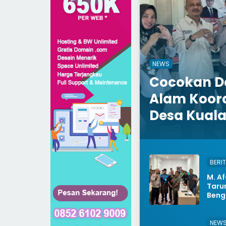
NEWS
Cocokan D
Alam Koor
Desa Kual
BERI
M. A
Taru
Beng
NEW