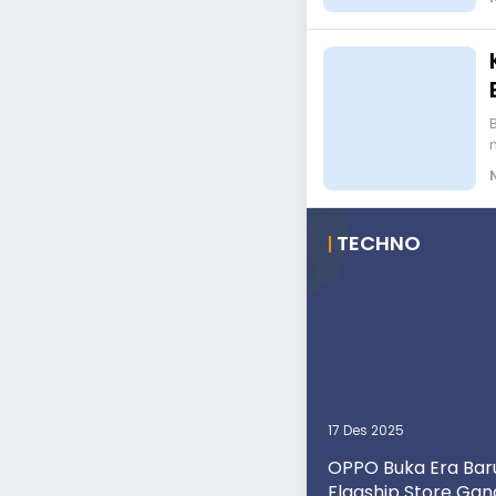
Bengk
TECHNO
17 Des 2025
OPPO Buka Era Baru
Flagship Store Gan