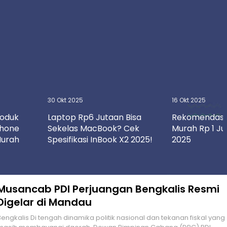
30 Okt 2025
16 Okt 2025
roduk
Laptop Rp6 Jutaan Bisa
Rekomendasi
Phone
Sekelas MacBook? Cek
Murah Rp 1 J
Murah
Spesifikasi InBook X2 2025!
2025
Musancab PDI Perjuangan Bengkalis Resmi
Digelar di Mandau
lis Di tengah dinamika politik nasional dan tekanan fiskal yang