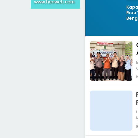
Kapa
Riau 
Bengk
Klini
Bant
Bengk