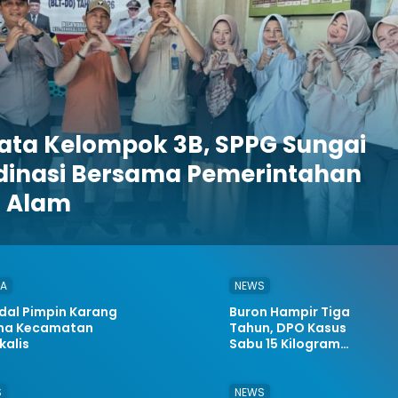
ata Kelompok 3B, SPPG Sungai
dinasi Bersama Pemerintahan
a Alam
TA
NEWS
fdal Pimpin Karang
Buron Hampir Tiga
na Kecamatan
Tahun, DPO Kasus
kalis
Sabu 15 Kilogram
Akhirnya Dibekuk
Satresnarkoba Polres
Bengkalis*
S
NEWS