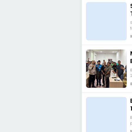
t
BENGK
BENG