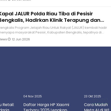
Kapal JALUR Polda Riau Tiba di Pesisir
Bengkalis, Hadirkan Klinik Terapung dan
Bantuan Sosial
alis Program Jelajah Riau Untuk Rakyat (JALUR) kembali hadir
menyapa masyarakat Pesisir, Kabupaten Bengkalis, tepatnya di
Desa Tanj
12 Jun 2026
News
04 Nov 2025
23 Okt 2025
 Retail:
Daftar Harga HP Xiaomi
Cara Mudah 
daria
Terbaru 2025 Lengkap,
Meta AI di W