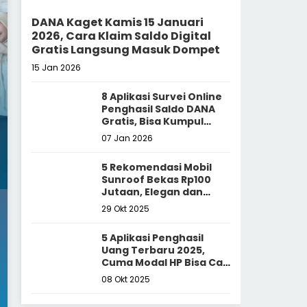
DANA Kaget Kamis 15 Januari
2026, Cara Klaim Saldo Digital
Gratis Langsung Masuk Dompet
15 Jan 2026
8 Aplikasi Survei Online
Penghasil Saldo DANA
Gratis, Bisa Kumpul
hingga Ratusan Ribu
07 Jan 2026
5 Rekomendasi Mobil
Sunroof Bekas Rp100
Jutaan, Elegan dan
Paling Nyaman
29 Okt 2025
5 Aplikasi Penghasil
Uang Terbaru 2025,
Cuma Modal HP Bisa Cair
ke DANA Tanpa Deposit!
08 Okt 2025