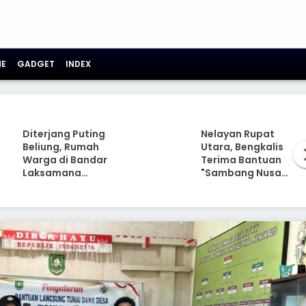
E
GADGET
INDEX
Diterjang Puting
Nelayan Rupat
Beliung, Rumah
Utara, Bengkalis
Warga di Bandar
Terima Bantuan
Laksamana
"Sambang Nusa"
Rusak Parah
Dirpolairud
Polda Riau